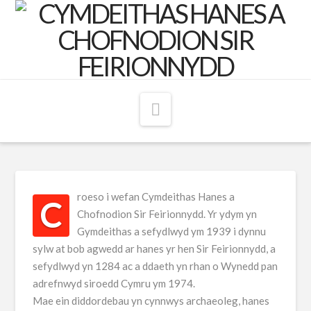
Navigation
roeso i wefan Cymdeithas Hanes a
C
Chofnodion Sir Feirionnydd. Yr ydym yn
Gymdeithas a sefydlwyd ym 1939 i dynnu
sylw at bob agwedd ar hanes yr hen Sir Feirionnydd, a
sefydlwyd yn 1284 ac a ddaeth yn rhan o Wynedd pan
adrefnwyd siroedd Cymru ym 1974.
Mae ein diddordebau yn cynnwys archaeoleg, hanes