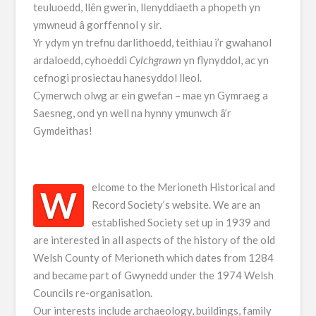
teuluoedd, llên gwerin, llenyddiaeth a phopeth yn
ymwneud â gorffennol y sir.
Yr ydym yn trefnu darlithoedd, teithiau i’r gwahanol
ardaloedd, cyhoeddi
Cylchgrawn
yn flynyddol, ac yn
cefnogi prosiectau hanesyddol lleol.
Cymerwch olwg ar ein gwefan – mae yn Gymraeg a
Saesneg, ond yn well na hynny ymunwch â’r
Gymdeithas!
elcome to the Merioneth Historical and
W
Record Society’s website. We are an
established Society set up in 1939 and
are interested in all aspects of the history of the old
Welsh County of Merioneth which dates from 1284
and became part of Gwynedd under the 1974 Welsh
Councils re-organisation.
Our interests include archaeology, buildings, family