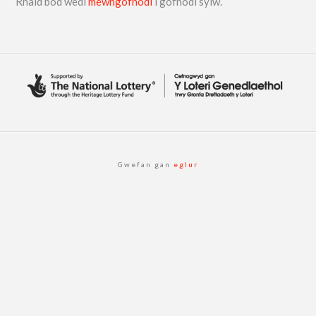
Rhaid bod wedi
mewngofnodi
i gofnodi sylw.
Gwefan gan
eglur