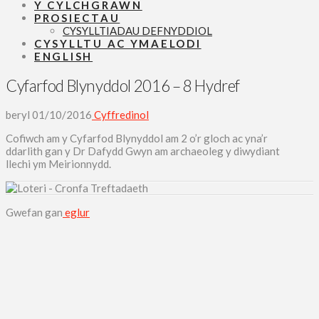
Y CYLCHGRAWN
PROSIECTAU
CYSYLLTIADAU DEFNYDDIOL
CYSYLLTU AC YMAELODI
ENGLISH
Cyfarfod Blynyddol 2016 – 8 Hydref
beryl
01/10/2016
Cyffredinol
Cofiwch am y Cyfarfod Blynyddol am 2 o’r gloch ac yna’r
ddarlith gan y Dr Dafydd Gwyn am archaeoleg y diwydiant
llechi ym Meirionnydd.
Gwefan gan
eglur